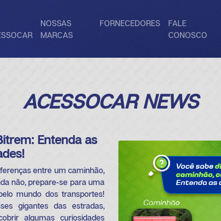
NOSSAS
FORNECEDORES
FALE
ESSOCAR
MARCAS
CONOSCO
ACESSOCAR NEWS
Bitrem: Entenda as
ades!
iferenças entre um caminhão,
nda não, prepare-se para uma
 pelo mundo dos transportes!
es gigantes das estradas,
obrir algumas curiosidades